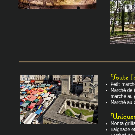
Toute l
Petit march
Marché de R
marché au 
Marché au c
Uniquem
Monta grill
Baignade et