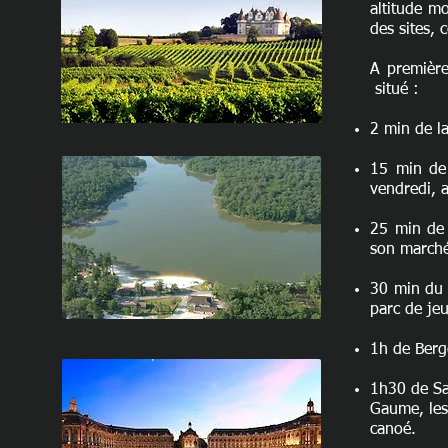
altitude m
des sites, 
A première
situé :
2 min de l
15 min de
vendredi, a
25 min de 
son march
30 min du 
parc de jeu
1h de Berg
1h30 de Sa
Gaume, les
canoé.