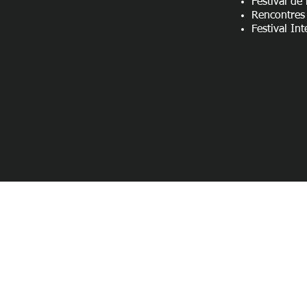
Festival de
Rencontres 
Festival In