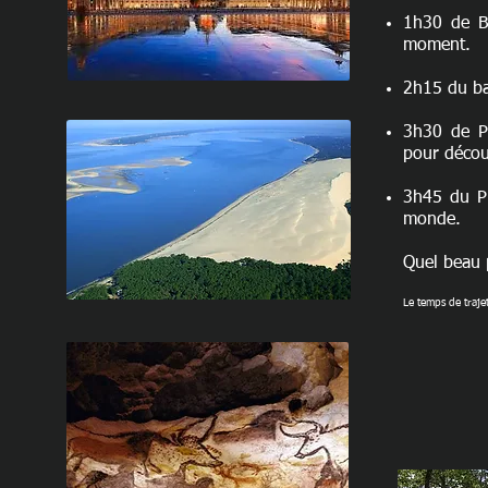
1h30 de B
moment.
2h15 du ba
3h30 de P
pour découv
3h45 du P
monde.
Q
uel beau 
Le temps de traje