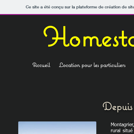
Ce site a été conçu sur la plateforme de création de sit
Homesta
Accueil
Location pour les particuliers
Depuis
Montagrier
rural situ